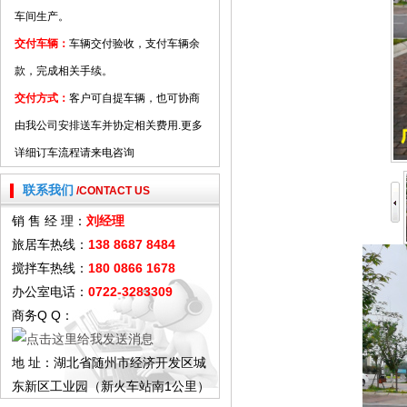
车间生产。
交付车辆：
车辆交付验收，支付车辆余
款，完成相关手续。
交付方式：
客户可自提车辆，也可协商
由我公司安排送车并协定相关费用.更多
详细订车流程请来电咨询
联系我们
/CONTACT US
销 售 经 理：
刘经理
旅居车热线：
138 8687 8484
搅拌车热线：
180 0866 1678
办公室电话：
0722-3283309
商务Q Q：
地 址：湖北省随州市经济开发区城
东新区工业园（新火车站南1公里）