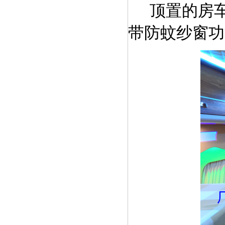
顶置的房
带防蚊
纱
窗
功