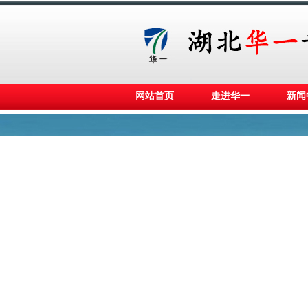
网站首页
走进华一
新闻